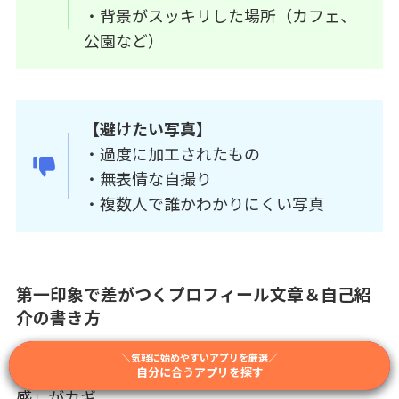
・背景がスッキリした場所（カフェ、
公園など）
【避けたい写真】
・過度に加工されたもの
・無表情な自撮り
・複数人で誰かわかりにくい写真
第一印象で差がつくプロフィール文章＆自己紹
介の書き方
＼結婚前提で出会いやすいアプリを厳選／
＼相性重視で選べるアプリを厳選／
＼気軽に始めやすいアプリを厳選／
プロフィール文では「共感」「親しみ」「安心
自分に合うアプリを探す
自分に合うアプリを探す
自分に合うアプリを探す
感」がカギ。