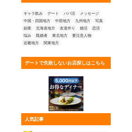
ギャラ飲み
デート
パパ活
メッセージ
中国・四国地方
中部地方
九州地方
写真
副業
北海道地方
友達作り
婚活
恋活
悩み
既婚者
東北地方
要注意人物
近畿地方
関東地方
デートで失敗しないお店探しはこちら
人気記事