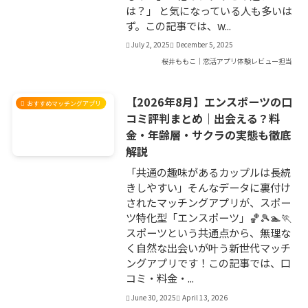
は？」 と気になっている人も多いは
ず。この記事では、w...
July 2, 2025
December 5, 2025
桜井ももこ｜恋活アプリ体験レビュー担当
【2026年8月】エンスポーツの口
おすすめマッチングアプリ
コミ評判まとめ｜出会える？料
金・年齢層・サクラの実態も徹底
解説
「共通の趣味があるカップルは長続
きしやすい」そんなデータに裏付け
されたマッチングアプリが、スポー
ツ特化型「エンスポーツ」🏀🎾🏊🏃
スポーツという共通点から、無理な
く自然な出会いが叶う新世代マッチ
ングアプリです！この記事では、口
コミ・料金・...
June 30, 2025
April 13, 2026