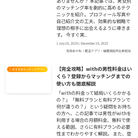
ありませんか？ 本記事では、男女別
のマッチング率を劇的に高めるテク
ニックを紹介。プロフィール写真や
自己紹介文の工夫、効果的な戦略で
理想の相手に出会えるように導きま
す。 今すぐ実...
July 10, 2025
December 19, 2025
佐伯あかね｜婚活アプリ・結婚相談所比較担当
【完全攻略】withの男性料金はい
おすすめマッチングアプリ
くら？登録からマッチングまでの
使い方も徹底解説
「withの料金って結局いくらかかる
の？」「無料プランと有料プランで
何が違うの？」 という疑問をお持ち
の方へ、この記事では男性がwithを
利用する場合の月額料金、無料で使
える範囲、さらに有料プランの必要
性までわかりやすく解説。 また、登