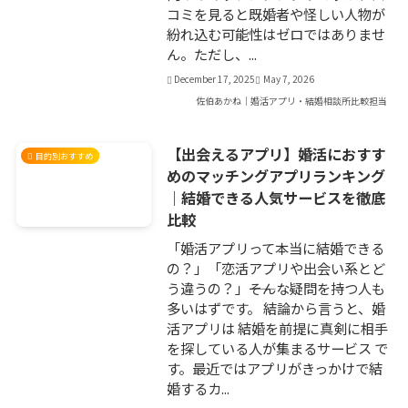
コミを見ると既婚者や怪しい人物が
紛れ込む可能性はゼロではありませ
ん。ただし、...
December 17, 2025
May 7, 2026
佐伯あかね｜婚活アプリ・結婚相談所比較担当
【出会えるアプリ】婚活におすす
目的別おすすめ
めのマッチングアプリランキング
｜結婚できる人気サービスを徹底
比較
「婚活アプリって本当に結婚できる
の？」「恋活アプリや出会い系とど
う違うの？」――そんな疑問を持つ人も
多いはずです。 結論から言うと、婚
活アプリは 結婚を前提に真剣に相手
を探している人が集まるサービス で
す。最近ではアプリがきっかけで結
婚するカ...