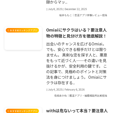
録からマッ...
July 8, 2025
December 22, 2025
桜井ももこ｜恋活アプリ体験レビュー担当
Omiaiにサクラはいる？要注意人
おすすめマッチングアプリ
物の特徴と見分け方を徹底解説！
出会いのチャンスを広げるOmiai。
でも、安心できる相手だけとは限り
ません。 真剣な恋を探す人と、悪意
をもって近づく人──その違いを見
抜けるかが、安全利用の鍵です。 こ
の記事で、見極めのポイントと対策
法を身につけましょう。 Omiaiにサ
クラは存在する...
July 4, 2025
February 6, 2026
佐伯あかね｜婚活アプリ・結婚相談所比較担当
withは危ないって本当？要注意人
おすすめマッチングアプリ