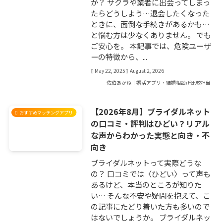
か？ サクラや業者に出会ってしまっ
たらどうしよう…退会したくなった
ときに、面倒な手続きがあるかも…
と悩む方は少なくありません。 でも
ご安心を。 本記事では、危険ユーザ
ーの特徴から、...
May 22, 2025
August 2, 2026
佐伯あかね｜婚活アプリ・結婚相談所比較担当
【2026年8月】ブライダルネット
おすすめマッチングアプリ
の口コミ・評判はひどい？リアル
な声からわかった実態と向き・不
向き
ブライダルネットって実際どうな
の？ 口コミでは〈ひどい〉って声も
あるけど、本当のところが知りた
い… そんな不安や疑問を抱えて、こ
の記事にたどり着いた方も多いので
はないでしょうか。 ブライダルネッ