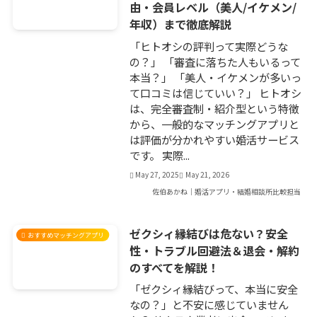
由・会員レベル（美人/イケメン/
年収）まで徹底解説
「ヒトオシの評判って実際どうな
の？」 「審査に落ちた人もいるって
本当？」 「美人・イケメンが多いっ
て口コミは信じていい？」 ヒトオシ
は、完全審査制・紹介型という特徴
から、一般的なマッチングアプリと
は評価が分かれやすい婚活サービス
です。 実際...
May 27, 2025
May 21, 2026
佐伯あかね｜婚活アプリ・結婚相談所比較担当
ゼクシィ縁結びは危ない？安全
おすすめマッチングアプリ
性・トラブル回避法＆退会・解約
のすべてを解説！
「ゼクシィ縁結びって、本当に安全
なの？」と不安に感じていません