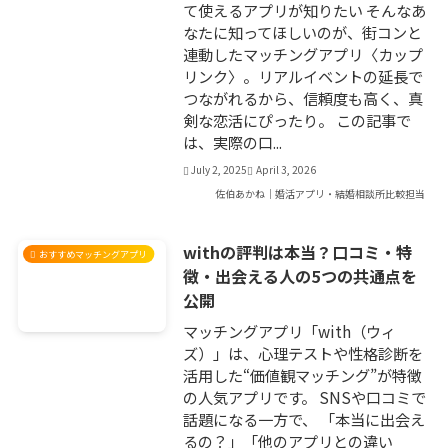
て使えるアプリが知りたい そんなあ
なたに知ってほしいのが、街コンと
連動したマッチングアプリ〈カップ
リンク〉。リアルイベントの延長で
つながれるから、信頼度も高く、真
剣な恋活にぴったり。 この記事で
は、実際の口...
July 2, 2025
April 3, 2026
佐伯あかね｜婚活アプリ・結婚相談所比較担当
withの評判は本当？口コミ・特
おすすめマッチングアプリ
徴・出会える人の5つの共通点を
公開
マッチングアプリ「with（ウィ
ズ）」は、心理テストや性格診断を
活用した“価値観マッチング”が特徴
の人気アプリです。 SNSや口コミで
話題になる一方で、 「本当に出会え
るの？」「他のアプリとの違い