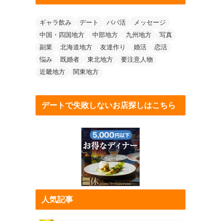
ギャラ飲み
デート
パパ活
メッセージ
中国・四国地方
中部地方
九州地方
写真
副業
北海道地方
友達作り
婚活
恋活
悩み
既婚者
東北地方
要注意人物
近畿地方
関東地方
デートで失敗しないお店探しはこちら
人気記事