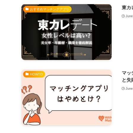
東カ
おすすめマッチングアプリ
June
マッ
HOWTO
と失
June