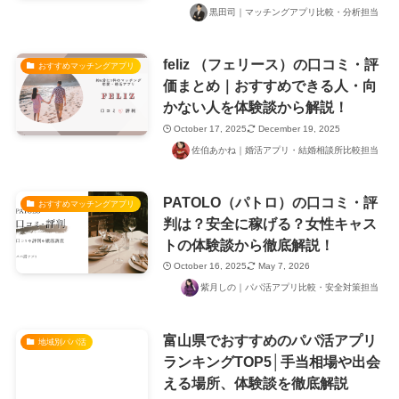
黒田司｜マッチングアプリ比較・分析担当
feliz （フェリース）の口コミ・評
おすすめマッチングアプリ
価まとめ｜おすすめできる人・向
かない人を体験談から解説！
October 17, 2025
December 19, 2025
佐伯あかね｜婚活アプリ・結婚相談所比較担当
PATOLO（パトロ）の口コミ・評
おすすめマッチングアプリ
判は？安全に稼げる？女性キャス
トの体験談から徹底解説！
October 16, 2025
May 7, 2026
紫月しの｜パパ活アプリ比較・安全対策担当
富山県でおすすめのパパ活アプリ
地域別パパ活
ランキングTOP5│手当相場や出会
える場所、体験談を徹底解説