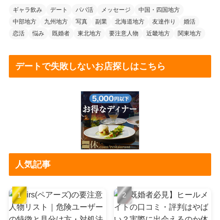
ギャラ飲み
デート
パパ活
メッセージ
中国・四国地方
中部地方
九州地方
写真
副業
北海道地方
友達作り
婚活
恋活
悩み
既婚者
東北地方
要注意人物
近畿地方
関東地方
デートで失敗しないお店探しはこちら
人気記事