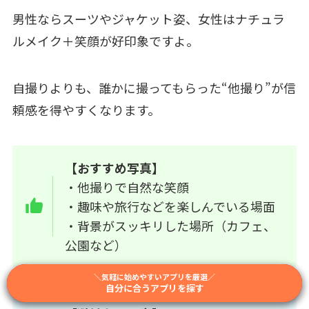
男性ならスーツやジャケット姿、女性はナチュラ
ルメイク＋笑顔が好印象ですよ。
自撮りよりも、誰かに撮ってもらった“他撮り”が信
頼感を得やすくなります。
【おすすめ写真】
・他撮りで自然な笑顔
・趣味や旅行などを楽しんでいる場面
・背景がスッキリした場所（カフェ、
公園など）
＼結婚前提で出会いやすいアプリを厳選／
＼相性重視で選べるアプリを厳選／
＼気軽に始めやすいアプリを厳選／
自分に合うアプリを探す
自分に合うアプリを探す
自分に合うアプリを探す