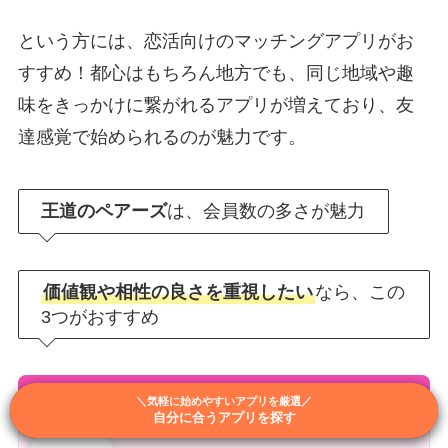
という方には、恋活向けのマッチングアプリがお
すすめ！都心はもちろん地方でも、同じ地域や趣
味をきっかけに繋がれるアプリが増えており、友
達感覚で始められるのが魅力です。
王道のペアーズ
は、会員数の多さが魅力
価値観や相性の良さを重視したい
なら、この
3つがおすすめ
恋活マッチングアプリおすすめTOP3
＼結婚前提で出会いやすいアプリを厳選／
＼相性重視で選べるアプリを厳選／
＼気軽に始めやすいアプリを厳選／
自分に合うアプリを探す
自分に合うアプリを探す
自分に合うアプリを探す