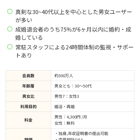
真剣な30~40代以上を中心とした男女ユーザー
が多い
成婚退会者のうち75%が6ヶ月以内に婚約・成
婚している
常駐スタッフによる24時間体制の監視・サポー
トあり
会員数
約300万人
年齢層
男女とも：30〜50代
男女比
男性7：女性3
利用目的
婚活・再婚
男性：4,300円 /月
料金
女性：無料
・独身,年収証明書の提出可能
特徴
・恋愛相談Q&A