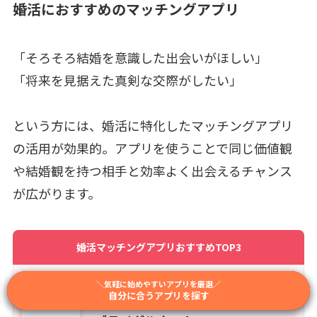
婚活におすすめのマッチングアプリ
「そろそろ結婚を意識した出会いがほしい」
「将来を見据えた真剣な交際がしたい」
という方には、婚活に特化したマッチングアプリ
の活用が効果的。アプリを使うことで同じ価値観
や結婚観を持つ相手と効率よく出会えるチャンス
が広がります。
婚活マッチングアプリおすすめTOP3
＼結婚前提で出会いやすいアプリを厳選／
＼相性重視で選べるアプリを厳選／
＼気軽に始めやすいアプリを厳選／
👑 1位
自分に合うアプリを探す
自分に合うアプリを探す
自分に合うアプリを探す