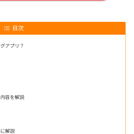
目次
ングアプリ？
め
査内容を解説
別に解説