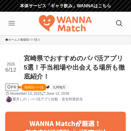
本体サービス「ギャラ飲み」WANNAはこちら
ホーム
地域別パパ活
宮崎県でおすすめのパパ活アプリ
2026
5選！手当相場や出会える場所も徹
6/12
底紹介！
PR
地域別パパ活
九州地方
November 13, 2025
June 12, 2026
紫月しの｜パパ活アプリ比較・安全対策担当