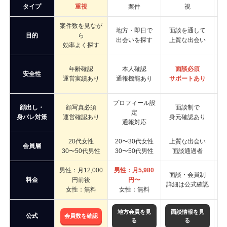
タイプ
重視
案件
視
案件数を見なが
地方・即日で
面談を通して
目的
ら
出会いを探す
上質な出会い
効率よく探す
年齢確認
本人確認
面談必須
安全性
運営実績あり
通報機能あり
サポートあり
プロフィール設
顔出し・
顔写真必須
面談制で
定
身バレ対策
運営確認あり
身元確認あり
通報対応
20代女性
20〜30代女性
上質な出会い
2
会員層
30〜50代男性
30〜50代男性
面談通過者
男性：月12,000
男性：月5,980
男
面談・会員制
料金
円前後
円〜
詳細は公式確認
女性：無料
女性：無料
地方会員を見
面談情報を見
公式
会員数を確認
る
る