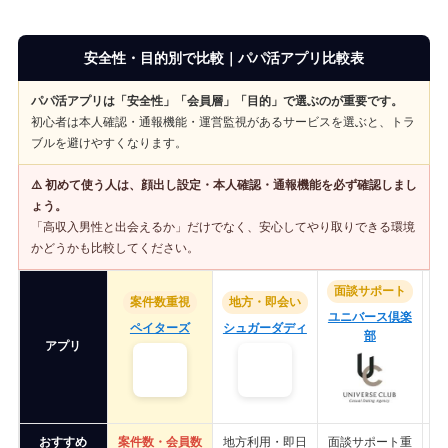
安全性・目的別で比較｜パパ活アプリ比較表
パパ活アプリは「安全性」「会員層」「目的」で選ぶのが重要です。
初心者は本人確認・通報機能・運営監視があるサービスを選ぶと、トラ
ブルを避けやすくなります。
⚠️ 初めて使う人は、顔出し設定・本人確認・通報機能を必ず確認しまし
ょう。
「高収入男性と出会えるか」だけでなく、安心してやり取りできる環境
かどうかも比較してください。
面談サポート
案件数重視
地方・即会い
ユニバース倶楽
ペイターズ
シュガーダディ
部
アプリ
おすすめ
案件数・会員数
地方利用・即日
面談サポート重
初