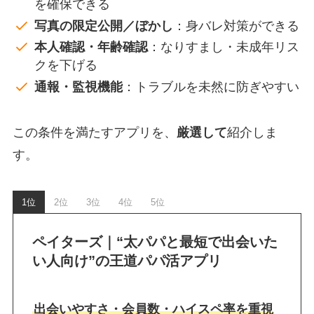
を確保できる
写真の限定公開／ぼかし
：身バレ対策ができる
本人確認・年齢確認
：なりすまし・未成年リス
クを下げる
通報・監視機能
：トラブルを未然に防ぎやすい
この条件を満たすアプリを、
厳選して
紹介しま
す。
1位
2位
3位
4位
5位
ペイターズ｜“太パパと最短で出会いた
い人向け”の王道パパ活アプリ
出会いやすさ・会員数・ハイスペ率を重視